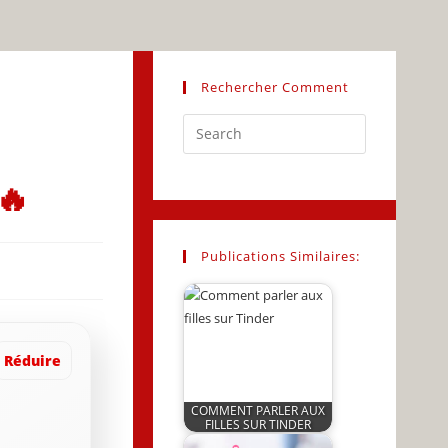
Rechercher Comment
Press
Escape
to
🔥
close
the
search
Publications Similaires:
panel.
Réduire
COMMENT PARLER AUX
FILLES SUR TINDER
by