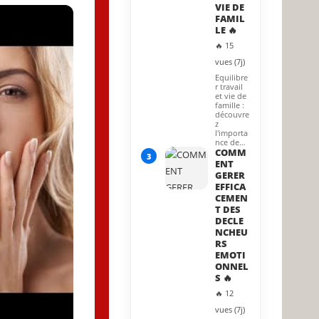
VIE DE
FAMIL
LE 🔥
🔥 15
vues (7j)
Equilibre
r travail
et vie de
famille :
découvre
z
l'importa
nce de…
COMM
3
ENT
GERER
EFFICA
CEMEN
T DES
DECLE
NCHEU
RS
EMOTI
ONNEL
S 🔥
🔥 12
vues (7j)