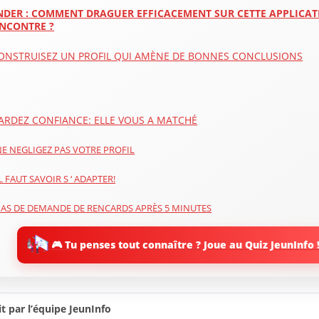
NDER : COMMENT DRAGUER EFFICACEMENT SUR CETTE APPLICAT
NCONTRE ?
ONSTRUISEZ UN PROFIL QUI AMÈNE DE BONNES CONCLUSIONS
ARDEZ CONFIANCE: ELLE VOUS A MATCHÉ
NE NEGLIGEZ PAS VOTRE PROFIL
L FAUT SAVOIR S ‘ ADAPTER!
PAS DE DEMANDE DE RENCARDS APRÈS 5 MINUTES
🎮 Tu penses tout connaître ? Joue au Quiz JeunInfo 
DRAGUER SUR TINDER AVEC DES RÉFÉRENCES SEXUELLES
ATTENTION : ON NE DRAGUE PAS TOUS LE MONDE DE LA MÊME FAÇON
L ’ HUMOUR POUR DRAGUER SUR TINDER : UNE ARME DOUBLE TRANCHANT
t par l’équipe JeunInfo