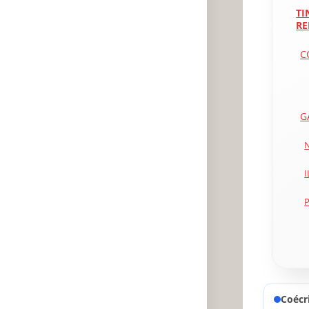
TI
RE
C
G
I
Coécri