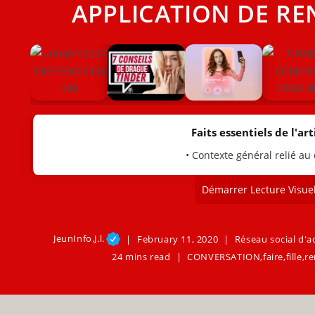
APPLICATION DE RE
Faits essentiels de l'arti
• Contexte général relié au
Démarrer Lecture Visuel
JeunInfo.J.l.
February 11, 2020
Réseau social d'a
24 mins read
CONVERSATION
,
faire
,
fille
,
re