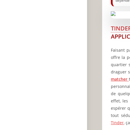
dépenden
TINDE
APPLI
Faisant p
offre la 
quartier 
draguer s
matcher
personnal
Q
de quelqu
effet, le
R
espérer q
🔥
tout sédu
Tinder
, ç
✨