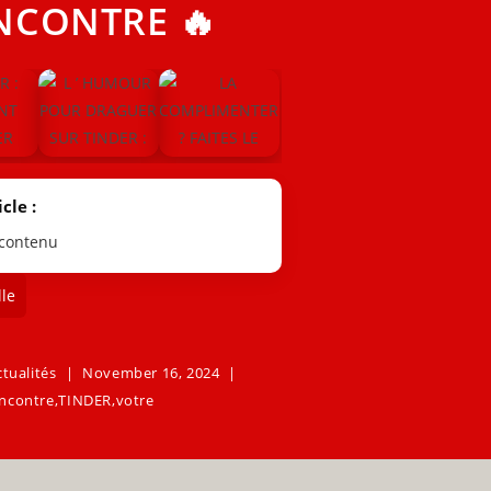
NCONTRE 🔥
cle :
 contenu
le
ctualités
November 16, 2024
ncontre
,
TINDER
,
votre