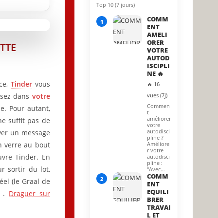
Top 10 (7 jours)
6 August 2022
COMM
1
ENT
AMELI
ORER
TTE
VOTRE
AUTOD
ISCIPLI
NE 🔥
nce,
Tinder
vous
🔥 16
oisez dans
votre
vues (7j)
Commen
e. Pour autant,
t
améliorer
e suffit pas de
votre
autodisci
voyer un message
pline ?
n verre au bout
Améliore
r votre
uvre Tinder. En
autodisci
pline :
 sortir du lot,
“Avec…
COMM
2
éel (le Graal de
ENT
EQUILI
é .
Draguer sur
BRER
TRAVAI
L ET