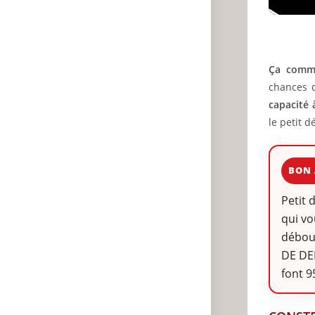
Ça comme
chances d
capacité 
le petit d
BON 
Petit 
qui vo
débouc
DE DE
font 9