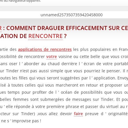
t du navigateur/appareil.
TROUVE UNE HISTOIRE À RACONTER
R
: COMMENT DRAGUER EFFICACEMENT SUR CE
COMMENT RENDRE LA FILLE INTERESSÉE EN CONVERSATION ?
CATION DE
RENCONTRE
?
DRAGUER SUR TINDER : DOSER LE RYTHME DES MESSAGES
artie des
applications de rencontres
les plus populaires en Fra
NE MONOPOLISEZ PAS LA PAROLE
possibilité de rencontrer
votre
voisine ou cette belle que vous cr
sans oser l ’ aborder au chaud derrière l ’ écran de votre portabl
ur Tinder n’est pas aussi simple que vous pourriez le penser. Il n
NE STAGNEZ PAS, PROGRESSEZ !
toutes les filles qui vous seront suggérées par l ’ application. En
isé à toutes celles qui vous marcheront en retour et proposer u
UI SE RESSEMBLE S ‘ ASSEMBLE
es temps pour profiter de l ’ océan de possibilités que vous o
s belles femmes sont submergées de messages sur Tinder. Et pour
ÉUSSIR LA TRANSITION DU VIRTUEL À LA REALITÉ
u ‘ elle réponde à votre première phrase et passer du virtuel au r
 À lire aussi sur JeunInfo
cteur sur Tinder) ,vous allez devoir
faire
preuve d ‘ originalit
a ne s ‘ improvise pas !
 Nouveau sur JeunInfo ?