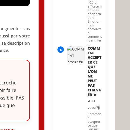
Gérer
efficacem
ent des
déclench
eurs
émotion
nels :
 augmenter vos
découvre
z
aussi par votre
comment
identifier
s sa
description
…
COMM
4
ance.
ENT
ACCEPT
ER CE
QUE
L’ON
NE
PEUT
 accroche
PAS
ir faire
CHANG
ER 🔥
ssible. PAS
🔥 11
ue que
vues (7j)
Commen
t
accepter
ce que
l'on ne