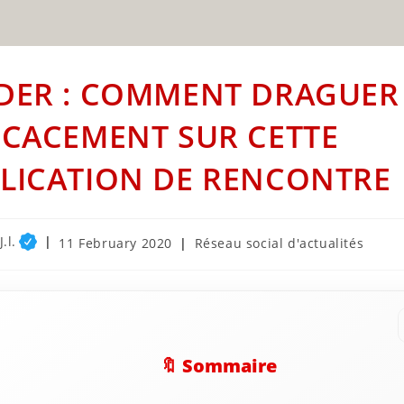
DER : COMMENT DRAGUER
ICACEMENT SUR CETTE
LICATION DE RENCONTRE 
.l.
Post
Post
11 February 2020
Réseau social d'actualités
published:
category:
🔖 Sommaire