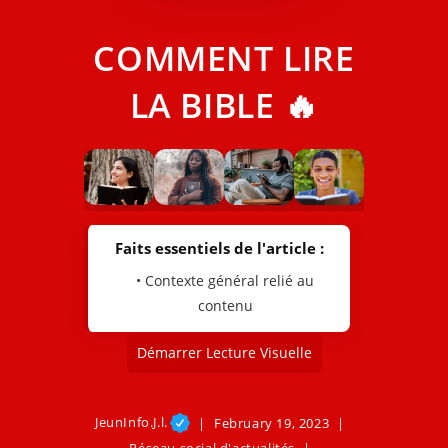
COMMENT LIRE
LA BIBLE 🔥
Faits essentiels de l'article :
• Contexte général relié au
contenu
Démarrer Lecture Visuelle
JeunInfo.J.l.
February 19, 2023
Réseau social d'actualités