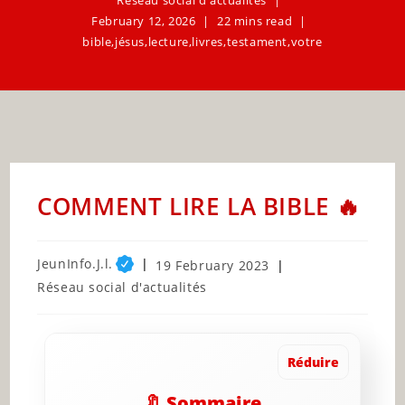
February 12, 2026
22 mins read
bible
,
jésus
,
lecture
,
livres
,
testament
,
votre
COMMENT LIRE LA BIBLE 🔥
Post
JeunInfo.J.l.
Post
19 February 2023
author:
published:
Post
Réseau social d'actualités
category:
Réduire
🔖 Sommaire