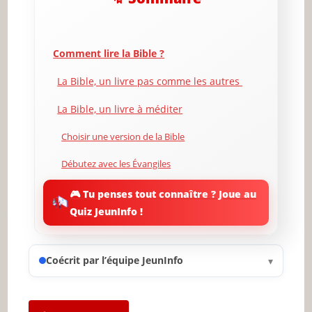
Comment lire la Bible ?
La Bible, un livre pas comme les autres
La Bible, un livre à méditer
Choisir une version de la Bible
Débutez avec les Évangiles
L’Évangile de Jean
🎮 Tu penses tout connaître ? Joue au
Quiz JeunInfo !
Les autres évangiles
Les épîtres de Paul
Coécrit par l’équipe JeunInfo
▾
Lisez le Pentateuque
Lisez aussi les livres poétiques et sapientiaux