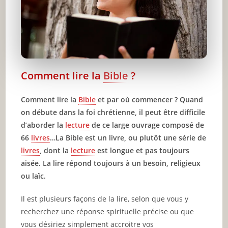
Impliquez-vous dans un groupe d’étude
biblique
Lire la Bible dans la pratique
🔥 À lire aussi sur JeunInfo
✨ Nouveau sur JeunInfo ?
Comment lire la
Bible
?
Articles recommandés
Comment lire la
Bible
et par où commencer ? Quand
on débute dans la foi chrétienne, il peut être difficile
Partager l'amour
d’aborder la
lecture
de ce large ouvrage composé de
66
livres
…La Bible est un livre, ou plutôt une série de
livres
, dont la
lecture
est longue et pas toujours
aisée. La lire répond toujours à un besoin, religieux
ou laïc.
Il est plusieurs façons de la lire, selon que vous y
recherchez une réponse spirituelle précise ou que
vous désiriez simplement accroitre vos