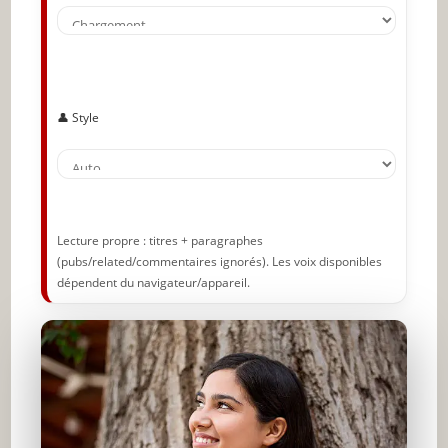
rédaction
Lisez la Bible dans l’ordre, du début à la fin
Fixez-vous une durée de lecture de la Bible
👤 Style
Mettez en parallèle l’Ancien et le Nouveau
Testament
Choisissez une traduction fiable
Lisez le livre de la Bible
Lecture propre : titres + paragraphes
Ayez une Bible électronique
(pubs/related/commentaires ignorés). Les voix disponibles
dépendent du navigateur/appareil.
Trouvez le temps de lire
Priez pendant votre lecture
N’hésitez pas à utiliser un guide de lecture
Prenez des notes