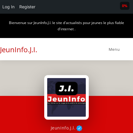
0%
Log In
Register
Skip
Bienvenue sur JeunInfo.J.I. le site d'actualités pour jeunes le plus fiable
to
d'internet .
content
JeunInfo.J.I.
Menu
JeunInfo.J.l.