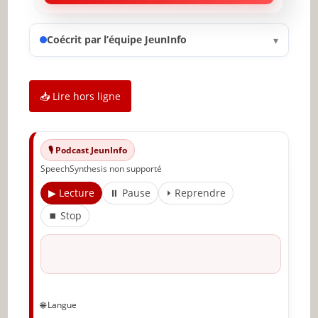
Prenez du recul
Coécrit par l’équipe JeunInfo
▾
Entourez-vous des bonnes personnes
Essayez de vous rappeler comment tout cela a
commencé
📥 Lire hors ligne
Focalisez-vous sur ce que vous avez
Inspirez-vous sans vous comparer
🎙️ Podcast JeunInfo
SpeechSynthesis non supporté
Ne soyez pas trop dur avec vous-même
▶ Lecture
⏸ Pause
⏵ Reprendre
Acceptez-vous tel que vous êtes
⏹ Stop
Évitez les déclencheurs
Votre vie vous appartient, ne l’oubliez pas
La modification des pensées et du
comportement suit un certain schéma
🌐 Langue