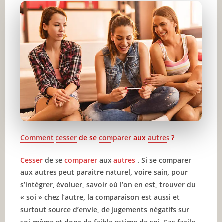
Soyez votre propre coach
Ne soyez pas trop accro aux médias et aux
réseaux sociaux
Évitez principalement les médias montrant des
personnes « parfaites »
Soyez réaliste
Servez-vous des réseaux sociaux d’une façon
positive et enrichissante
Comment
cesser
de se
comparer
aux
autres
?
Conclusion
🔥 À lire aussi sur JeunInfo
Cesser
de se
comparer
aux
autres
. Si se comparer
aux autres peut paraitre naturel, voire sain, pour
✨ Nouveau sur JeunInfo ?
s’intégrer, évoluer, savoir où l’on en est, trouver du
« soi » chez l’autre, la comparaison est aussi et
Articles recommandés
surtout source d’envie, de jugements négatifs sur
Partager l'amour
soi-même et donc de faible estime de soi. Pas facile