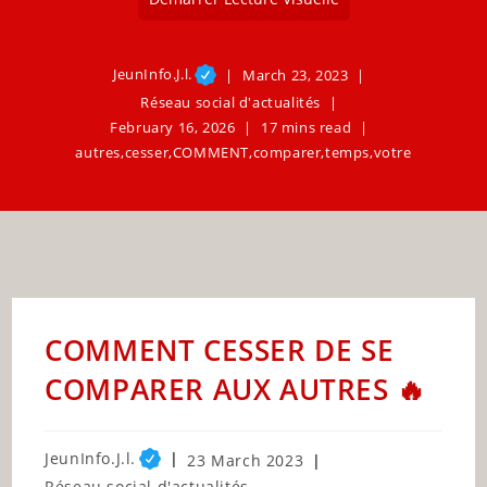
JeunInfo.J.l.
March 23, 2023
Réseau social d'actualités
February 16, 2026
17 mins read
autres
,
cesser
,
COMMENT
,
comparer
,
temps
,
votre
COMMENT CESSER DE SE
COMPARER AUX AUTRES 🔥
Post
JeunInfo.J.l.
Post
23 March 2023
author:
published:
Post
Réseau social d'actualités