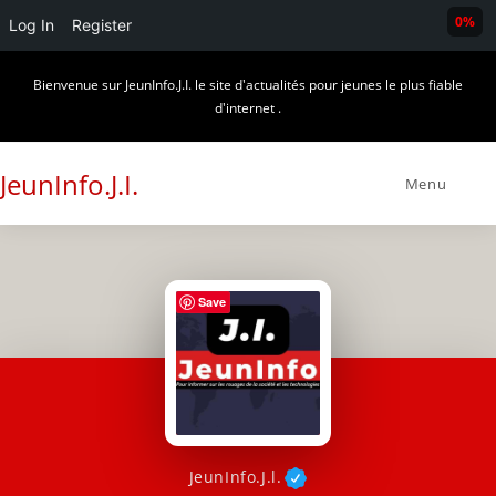
0%
Log In
Register
Skip
Bienvenue sur JeunInfo.J.I. le site d'actualités pour jeunes le plus fiable
to
d'internet .
content
JeunInfo.J.I.
Menu
Save
JeunInfo.J.l.