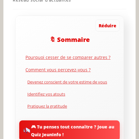
category:
Réduire
🔖 Sommaire
Pourquoi cesser de se comparer autres ?
Comment vous percevez-vous ?
Devenez conscient de votre estime de vous
Identifiez vos atouts
Pratiquez la gratitude
Identifiez les moments où vous vous comparez
aux autres
🎮 Tu penses tout connaître ? Joue au
Quiz JeunInfo !
Écrivez vos pensées