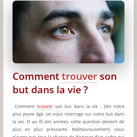
Arrêtez de vouloir faire plaisir à tout le monde
Faites une liste des actions nécessaires
Relisez votre journal
Évitez les activités qui vous distraient de votre
but
Comment
trouver
son
but dans la vie ?
Conclusion
🔥 À lire aussi sur JeunInfo
Comment
trouver
son but dans la vie : Dès notre
✨ Nouveau sur JeunInfo ?
plus jeune âge, on nous interroge sur notre but dans
la vie. Et au fil des années, cette question devient de
Articles recommandés
plus en plus pressante. Malheureusement, nous
Partager l'amour
n’avons pas tous la chance de disposer d’un cadre qui