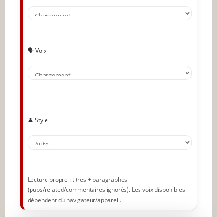
Réfléchissez au but de l’humanité
🗣️ Voix
Trouvez des gens qui vous inspirent
Renseignez-vous sur vos forces
👤 Style
Arrêtez de penser en noir et blanc
Fixez-vous un objectif
Écrivez votre déclaration de mission
personnelle
Lecture propre : titres + paragraphes
(pubs/related/commentaires ignorés). Les voix disponibles
dépendent du navigateur/appareil.
Méditez à vos intentions