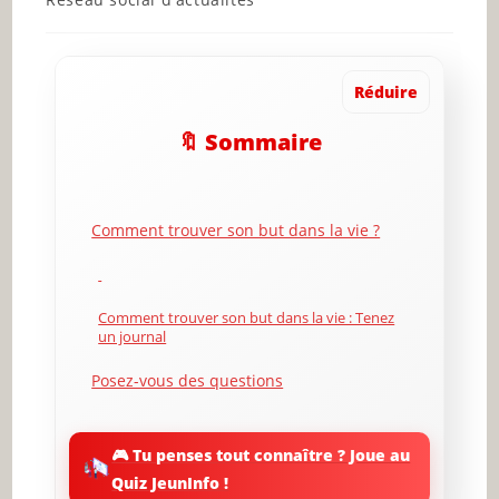
category:
Réduire
🔖 Sommaire
Comment trouver son but dans la vie ?
Comment trouver son but dans la vie : Tenez
un journal
Posez-vous des questions
🎮 Tu penses tout connaître ? Joue au
Comment trouver son but dans la vie :
Quiz JeunInfo !
identifier ce qui compte pour soi