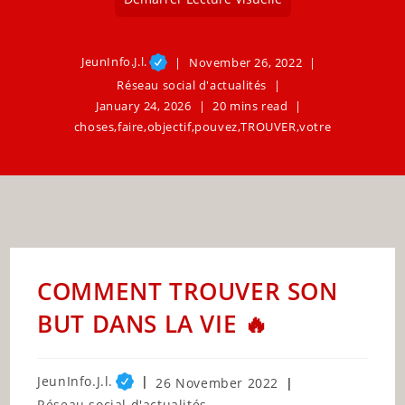
JeunInfo.J.l.
November 26, 2022
Réseau social d'actualités
January 24, 2026
20 mins read
choses
,
faire
,
objectif
,
pouvez
,
TROUVER
,
votre
COMMENT TROUVER SON
BUT DANS LA VIE 🔥
Post
JeunInfo.J.l.
Post
26 November 2022
author:
published:
Post
Réseau social d'actualités