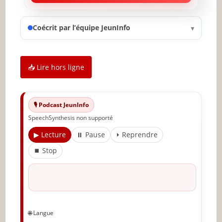
L’ikigai
Coécrit par l’équipe JeunInfo
▾
Trouvez votre bonheur
📥 Lire hors ligne
Comment trouver son but dans la vie : une
réflexion sur les valeurs
🎙️ Podcast JeunInfo
SpeechSynthesis non supporté
Forces & talents
▶ Lecture
⏸ Pause
⏵ Reprendre
⏹ Stop
La meilleure version de soi
Gratitude
🌐 Langue
S’inspirer de modèles