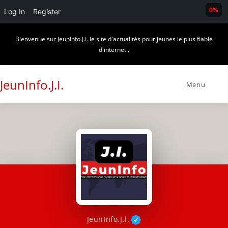
0%
Log In
Register
Skip
Bienvenue sur JeunInfo.J.I. le site d'actualités pour jeunes le plus fiable
to
d'internet .
content
JeunInfo.J.I.
Menu
JeunInfo.J.l.