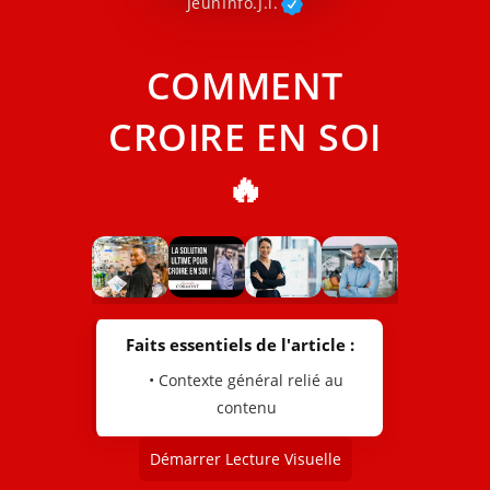
JeunInfo.J.l.
COMMENT
CROIRE EN SOI
🔥
Faits essentiels de l'article :
• Contexte général relié au
contenu
Démarrer Lecture Visuelle