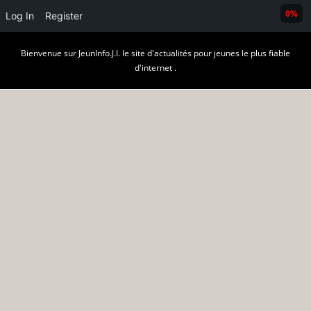
0%
Log In
Register
Skip
Bienvenue sur JeunInfo.J.I. le site d'actualités pour jeunes le plus fiable
to
d'internet .
content