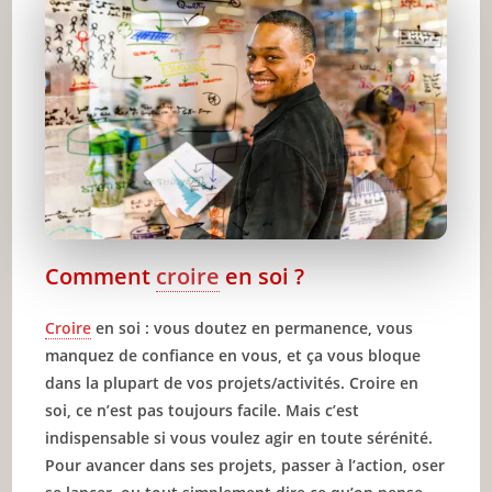
votre hygiène
Nourrissez votre corps avec des aliments
sains
Faites de l’exercice tous les jours
Dormez beaucoup
Détendez-vous tous les jours
Gardez un environnement agréable
Comment
croire
en soi ?
Conclusion
Croire
en soi : vous doutez en permanence, vous
🔥 À lire aussi sur JeunInfo
manquez de confiance en vous, et ça vous bloque
✨ Nouveau sur JeunInfo ?
dans la plupart de vos projets/activités. Croire en
soi, ce n’est pas toujours facile. Mais c’est
Articles recommandés
indispensable si vous voulez agir en toute sérénité.
Pour avancer dans ses projets, passer à l’action, oser
Partager l'amour