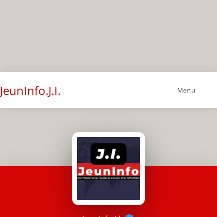
JeunInfo.J.I.
Menu