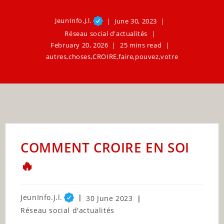
JeunInfo.J.l.
June 30, 2023
Réseau social d'actualités
February 20, 2026
25 mins read
autres
,
choses
,
CROIRE
,
faire
,
pouvez
,
votre
COMMENT CROIRE EN SOI
🔥
Post
JeunInfo.J.l.
Post
30 June 2023
author:
published:
Post
Réseau social d'actualités
category: