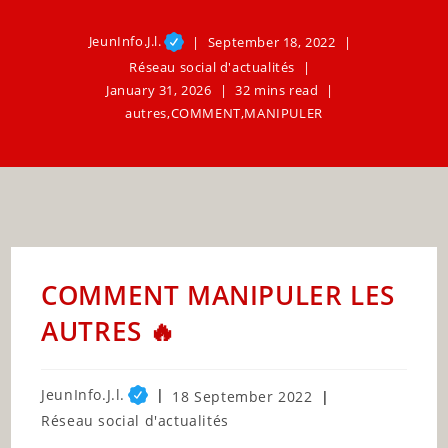
JeunInfo.J.l.
September 18, 2022
Réseau social d'actualités
January 31, 2026
32 mins read
autres
,
COMMENT
,
MANIPULER
COMMENT MANIPULER LES
AUTRES 🔥
Post
JeunInfo.J.l.
Post
18 September 2022
author:
published:
Post
Réseau social d'actualités
category: