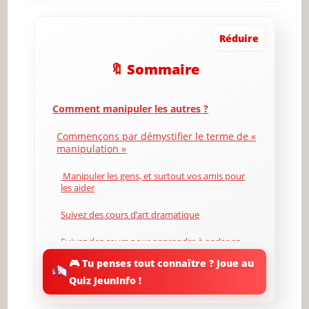
Réduire
🔖 Sommaire
Comment manipuler les autres ?
Commençons par démystifier le terme de «
manipulation »
Manipuler les gens, et surtout vos amis pour
les aider
Suivez des cours d’art dramatique
Suivez des cours pour apprendre à parler en
public
🎮 Tu penses tout connaître ? Joue au
L’influence sociale est étroitement liée à
Quiz JeunInfo !
l’empathie