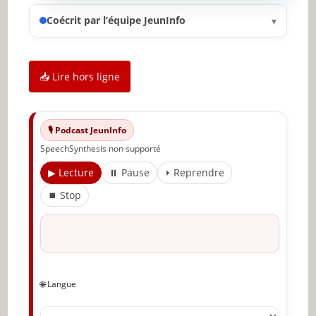
Complimentez votre interlocuteur
Coécrit par l’équipe JeunInfo
▾
honnêtement et sincèrement
Copiez le comportement de l’autre
📥 Lire hors ligne
Soyez charismatique
Telle est la base de toute stratégie d’influence !
🎙️ Podcast JeunInfo
Éveiller d’abord un ardent désir chez celui que
vous souhaitez influencer
SpeechSynthesis non supporté
Inspirez-vous des maitres du genre
▶ Lecture
⏸ Pause
⏵ Reprendre
⏹ Stop
Apprenez à étudier les gens
Se faire rendre un service
Utiliser le prénom de la personne
Faites suivre une demande déraisonnable par
🌐 Langue
une autre, plus sensée