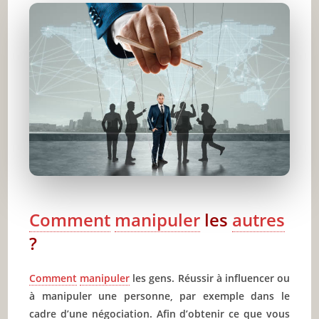
Classer émotionnellement la personne
Le défi
Ne cassez pas votre personnage
Manipulez vos amis(es)
Manipulez l’être cher
Travaillez votre image
Manipulez votre chef
Manipulez vos parents
Comment
manipuler
les
autres
Conclusion
?
🔥 À lire aussi sur JeunInfo
Comment
manipuler
les gens. Réussir à influencer ou
✨ Nouveau sur JeunInfo ?
à manipuler une personne, par exemple dans le
Articles recommandés
cadre d’une négociation. Afin d’obtenir ce que vous