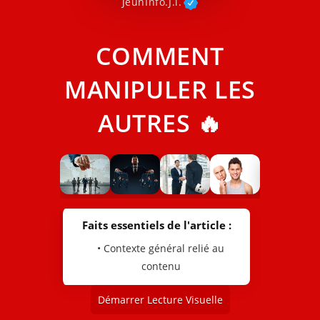
JeunInfo.J.l.
COMMENT
MANIPULER LES
AUTRES 🔥
Faits essentiels de l'article :
• Contexte général relié au
contenu
Démarrer Lecture Visuelle