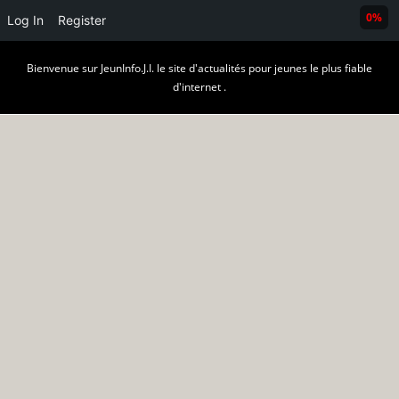
0%
Log In
Register
Skip
Bienvenue sur JeunInfo.J.I. le site d'actualités pour jeunes le plus fiable
to
d'internet .
content