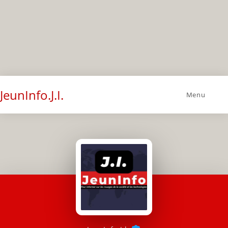
JeunInfo.J.I.
Menu