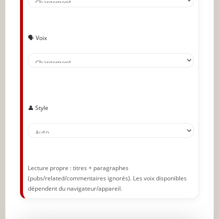
Faites une demande inhabituelle avant de
sortir celle qui vous importe
La flatterie
🗣️ Voix
Donner une raison
Inspirez de la crainte puis du soulagement
Culpabilisez la personne
Le pied dans la porte
👤 Style
La porte au nez
Le foulard rouge
Utilisez la corruption
Lecture propre : titres + paragraphes
(pubs/related/commentaires ignorés). Les voix disponibles
Jouez à la victime
dépendent du navigateur/appareil.
Servez-vous de la logique